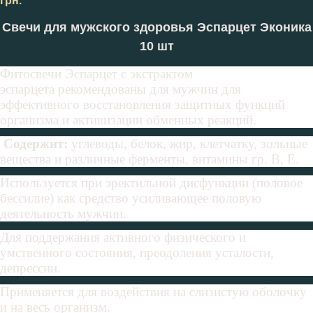
грн.
Свечи для мужского здоровья Эспарцет Эконика
10 шт
Фитосвечи Эспарцет с экстрактом
эспарцета рекомендованы для мужчин для
эффективного восстановления защитных функций
организма и активизации обменных реакций.
Содержит:
углеводы, белок, жир, клетчатку, зольные
вещества и различные ферменты, витамины гр. В, Е.
Используется при эректильной дисфункции (половое
бессилие) как средство усиливающее половую
деятельность мужчин.
Для поддержания активного физического и
умственного состояния, преодоления усталости,
депрессии.
Применяется для воздействия на слизистую оболочку
и на весь организм.