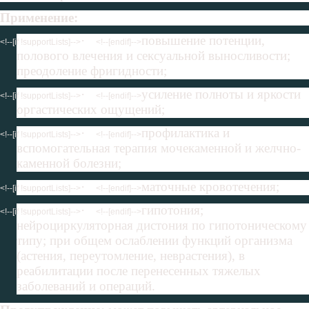
Применение:
·
повышение потенции,
<!--[if !supportLists]-->
<!--[endif]-->
полового влечения и сексуальной выносливости;
преодоление фригидности;
·
усиление полноты и яркости
<!--[if !supportLists]-->
<!--[endif]-->
оргастических ощущений;
·
профилактика и
<!--[if !supportLists]-->
<!--[endif]-->
вспомогательная терапия мочекаменной и желчно-
каменной болезни;
·
маточные кровотечения;
<!--[if !supportLists]-->
<!--[endif]-->
·
гипотония;
<!--[if !supportLists]-->
<!--[endif]-->
нейроциркуляторная дистония по гипотоническому
типу; при общем ослаблении функций организма
(астения, переутомление, неврастения), в
реабилитации после перенесенных тяжелых
заболеваний и операций.