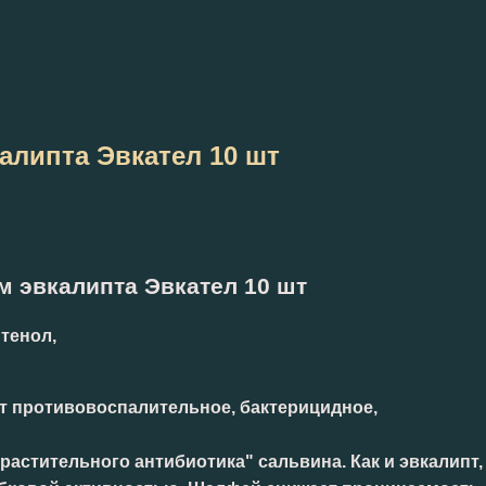
алипта Эвкател 10 шт
 эвкалипта Эвкател 10 шт
тенол,
т противовоспалительное, бактерицидное,
стительного антибиотика" сальвина. Как и эвкалипт,