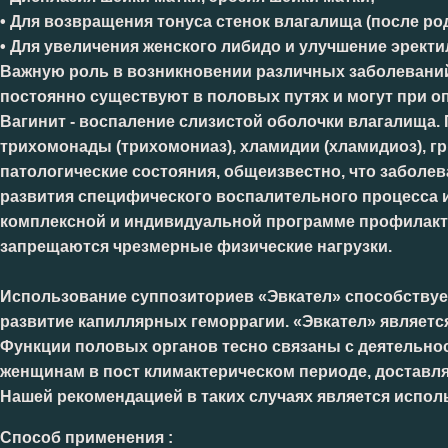
• Для возвращения тонуса стенок влагалища (после ро
• Для увеличения женского либидо и улучшение эрект
Важную роль в возникновении различных заболевани
постоянно существуют в половых путях и могут при оп
Вагинит - воспаление слизистой оболочки влагалища. 
трихомонады (трихомониаз), хламидии (хламидиоз), гри
патологические состояния, общеизвестно, что заболе
развития специфического воспалительного процесса 
комплексной и индивидуальной программе профилакти
запрещаются чрезмерные физические нагрузки.
Использование суппозиториев «Эвкател» способствуе
развитие капиллярных геморрагии. «Эвкател» являет
Функции половых органов тесно связаны с деятельно
женщинам в пост климактерическом периоде, доставляе
Нашей рекомендацией в таких случаях является испол
Способ применения :