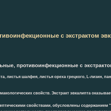
тивоинфекционные с экстрактом эвк
ьные, противоинфекционные с экстрактом
, листья шалфея, листья ореха грецкого, L-лизин, пан
акологических свойств. Экстракт эвкалипта оказывае
птическими свойствами, обусловлены содержанием "ра