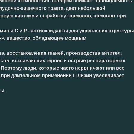
ибковой активностью. Шалфей снижает проницаемость
лудочно-кишечного тракта, дает небольшой
овую систему и выработку гормонов, помогает при
ины C и P - антиоксиданты для укрепления структуры
ик», вещество, обладающее мощным
а, восстановления тканей, производства антител,
русов, вызывающих герпес и острые респираторные
. Поэтому люди, которые часто нервничают или все
о при длительном применении L-Лизин увеличивает
мы.