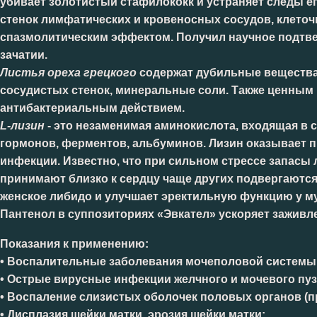
убивает золотистый стафилококк и устраняет следы 
стенок лимфатических и кровеносных сосудов, клеточ
спазмолитическим эффектом. Получил научное подтве
зачатии.
Листья ореха грецкого
содержат дубильные вещества,
сосудистых стенок, минеральные соли. Также ценным
антибактериальным действием.
L-лизин
- это незаменимая аминокислота, входящая в 
гормонов, ферментов, альбуминов. Лизин оказывает 
инфекции. Известно, что при сильном стрессе запасы 
принимают близко к сердцу чаще других подвергаются
женское либидо и улучшает эректильную функцию у м
Пантенол
в суппозиториях «Эвкател» ускоряет заживл
Показания к применению:
• Воспалительные заболевания мочеполовой системы (
• Острые вирусные инфекции желчного и мочевого пуз
• Воспаление слизистых оболочек половых органов (п
• Дисплазия шейки матки, эрозия шейки матки;