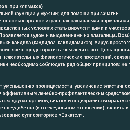
дов, при климаксе)
ильной функции у мужчин; для помощи при зачатии.
й половых органов играет так называемая нормальна
ределенных условиях стать вирулентными и участвоват
Проявляется зудом и выделениями из влагалища. Возбу
бки кандида (кандидоз, кандидамикоз), вирус простого
вание легче предотвратить, чем лечить его. Цель про
и нежелательных физиологических проявлений, связа
ки необходимо соблюдать ряд общих принципов: не п
т уменьшению проницаемости, увеличение эластичнос
ся эффективным лечебно-профилактическим средством 
стью других органов, систем и подвержены возрастны
т неудобство (и в сексуальном отношении) вялость и 
ьзование суппозиториев «Евкател».