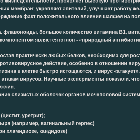
его жизнедеятельности, проявляет высокую противогр
ных мембран; укрепляет эпителий, улучшает работу же
рждение факт положительного влияния шалфея на пол
 флавоноиды, большое количество витамина B1, витам
 компонентом является юглон - «природный антибиот
состав практически любых белков, необходима для рост
противовирусное действие, особенно в отношении ви
лизина в клетке быстро истощаются, и вирус «атакует»
 атакам вирусов. Научные эксперименты показали, чт
ужчин.
ение слизистых оболочек органов мочеполовой систе
цистит, уретрит);
ыря (например, вагинальный герпес)
ри хламидиозе, кандидозе)