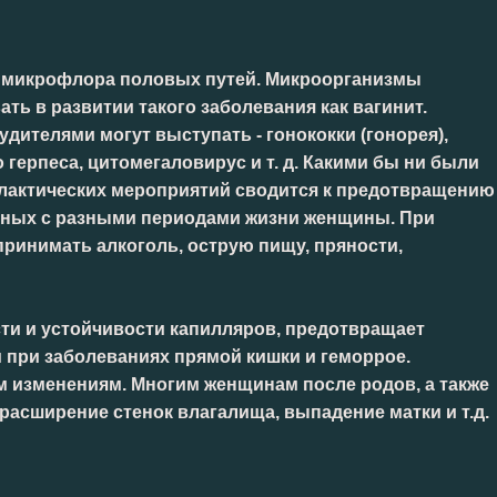
я микрофлора половых путей. Микроорганизмы
ь в развитии такого заболевания как вагинит.
дителями могут выступать - гонококки (гонорея),
 герпеса, цитомегаловирус и т. д. Какими бы ни были
филактических мероприятий сводится к предотвращению
нных с разными периодами жизни женщины. При
ринимать алкоголь, острую пищу, пряности,
ти и устойчивости капилляров, предотвращает
при заболеваниях прямой кишки и геморрое.
м изменениям. Многим женщинам после родов, а также
расширение стенок влагалища, выпадение матки и т.д.