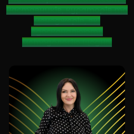
наставників, кураторів та
менеджерів, які
вдосконалюють
методологію щодня.