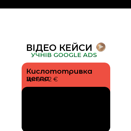
ВІДЕО КЕЙСИ
УЧНІВ GOOGLE ADS
Кислототривка
цегла
Заявка 2 €