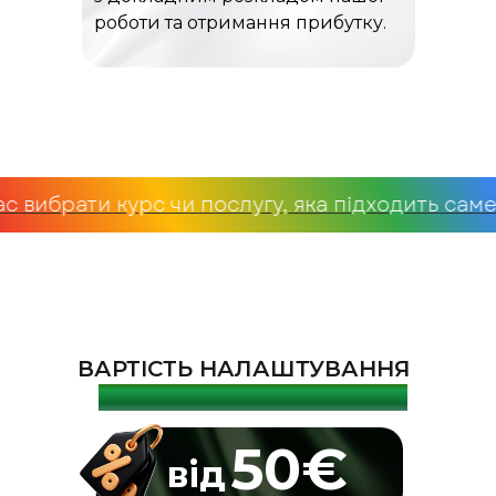
роботи та отримання прибутку.
урс чи послугу, яка підходить саме Вам
Саме 
ВАРТІСТЬ НАЛАШТУВАННЯ
КОНТЕКСТНОЇ РЕКЛАМИ
50€
від