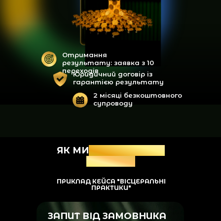
Отримання
результату: заявка з 10
переходів
Юридичний договір із
гарантією результату
2 місяці безкоштовного
супроводу
ЯК МИ
НАЛАШТУЄМО
РЕКЛАМУ
ПРИКЛАД КЕЙСА "ВІСЦЕРАЛЬНІ
ПРАКТИКИ"
ЗАПИТ ВІД ЗАМОВНИКА