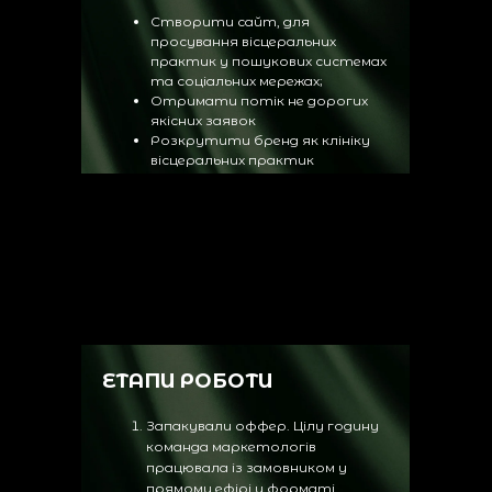
Створити сайт, для
просування вісцеральних
практик у пошукових системах
та соціальних мережах;
Отримати потік не дорогих
якісних заявок
Розкрутити бренд як клініку
вісцеральних практик
ЕТАПИ РОБОТИ
Запакували оффер. Цілу годину
команда маркетологів
працювала із замовником у
прямому ефірі у форматі