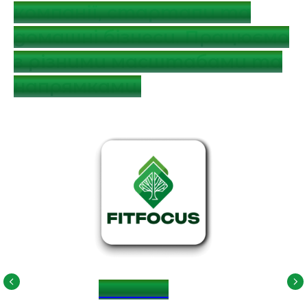
компанії, стартапи та
домашні бізнеси. Працюємо
з різними масштабами та
напрямками.
Fitfocus