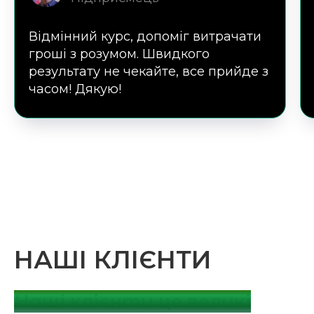
Відмінний курс, допоміг витрачати
гроші з розумом. Швидкого
результату не чекайте, все прийде з
часом! Дякую!
НАШІ КЛІЄНТИ
Наші клієнти це великі