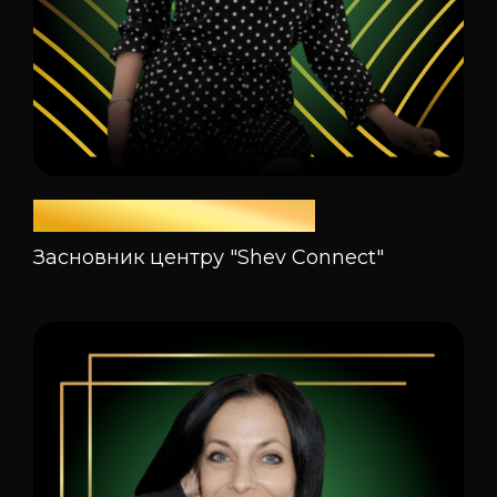
Євгенія Шматкова
Засновник центру "Shev Connect"