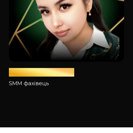
Аюпова Аделіна
SMM фахівець